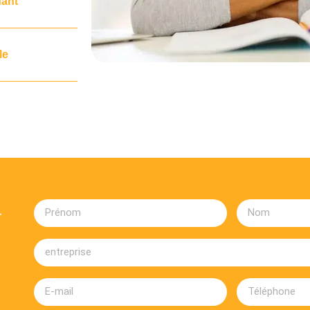
nant
le
a